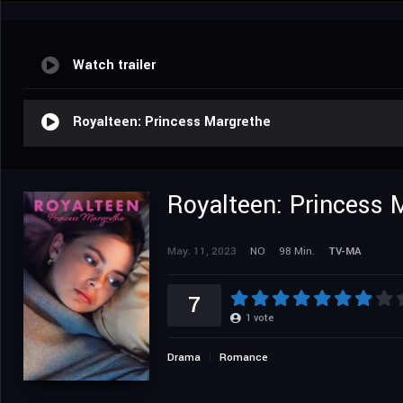
Watch trailer
Royalteen: Princess Margrethe
Royalteen: Princess 
May. 11, 2023
NO
98 Min.
TV-MA
7
1
vote
Drama
Romance