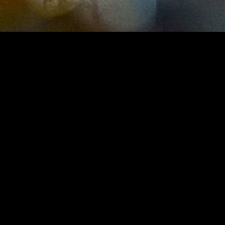
gory
MIDASXXI
on
DCEU Movies
nture
MCU Movies
me
Disney+ Movie and Series
edy
Netflix Movie and Series
ma
Marvel Studios Series
or
Coming Soon
Fi & Fantasy