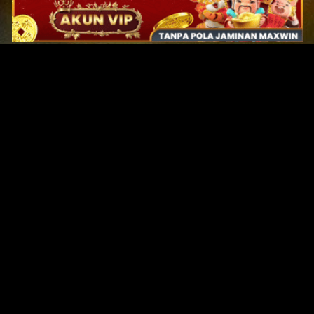
Original Series
Cate
Apple TV+
Acti
Amazon
Adve
Disney+
Ani
HBO
Com
Netflix
Dra
The CW
Horr
Sci-