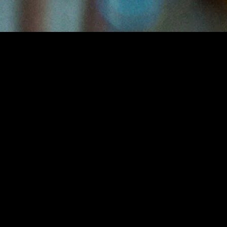
MIDASXXI adalah platform menonton film full movie
dengan subtitle Indonesia secara gratis. Ini merupakan
opsi yang tepat bagi yang tidak berlangganan layanan
streaming seperti Netflix, Disney+, HBO, dan lainnya. Film-
film terbaru selalu diperbarui dan bisa diakses melalui
TikTok, Facebook, dan Instagram. Dengan MIDASXXI,
menonton film favorit tanpa biaya tambahan menjadi
lebih menyenangkan. Ayo sambut pengalaman menonton