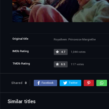
Original title
Royalteen: Prinsesse Margrethe
IMDb Rating
4.7
1,044 votes
TMDb Rating
6.5
117 votes
Shared
0
Facebook
Twitter
Similar titles