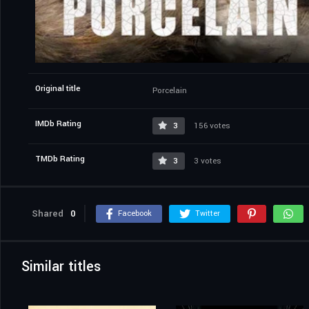
Original title
Porcelain
IMDb Rating
3
156 votes
TMDb Rating
3
3 votes
Shared
0
Facebook
Twitter
Similar titles