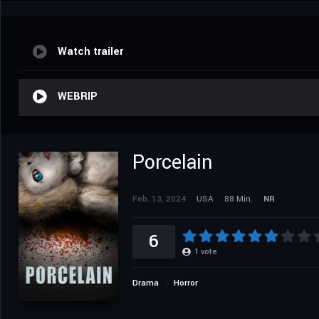
Watch trailer
WEBRIP
Porcelain
Feb. 13, 2024
USA
88 Min.
NR
6
1
vote
Drama
Horror