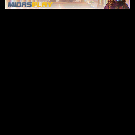
Original Series
Cate
Apple TV+
Acti
Amazon
Adve
Disney+
Ani
HBO
Com
Netflix
Dra
The CW
Horr
Sci-