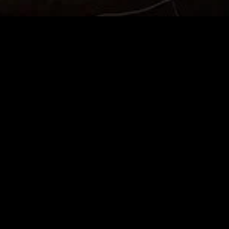
MIDASXXI adalah platform menonton film full movie
dengan subtitle Indonesia secara gratis. Ini merupakan
opsi yang tepat bagi yang tidak berlangganan layanan
streaming seperti Netflix, Disney+, HBO, dan lainnya. Film-
film terbaru selalu diperbarui dan bisa diakses melalui
TikTok, Facebook, dan Instagram. Dengan MIDASXXI,
menonton film favorit tanpa biaya tambahan menjadi
lebih menyenangkan. Ayo sambut pengalaman menonton
film yang lebih praktis dan terjangkau bersama MIDASXXI