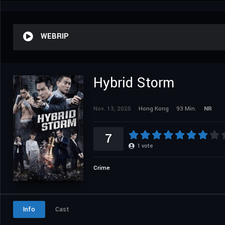
WEBRIP
Hybrid Storm
Nov. 13, 2025
Hong Kong
93 Min.
NR
7
1
vote
Crime
Info
Cast