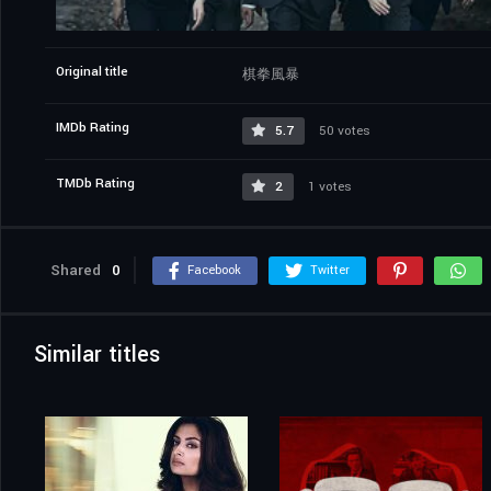
Original title
棋拳風暴
IMDb Rating
5.7
50 votes
TMDb Rating
2
1 votes
Shared
0
Facebook
Twitter
Similar titles