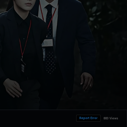
Report Error
883 Views