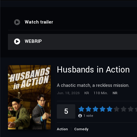
Watch trailer
WEBRIP
Husbands in Action
A chaotic match, a reckless mission.
Jun. 18, 2026
KR
110 Min.
NR
5
1
vote
Action
Comedy