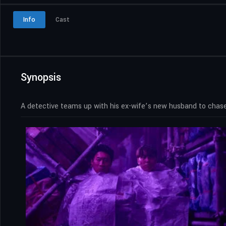
Info
Cast
Synopsis
A detective teams up with his ex-wife’s new husband to chase 