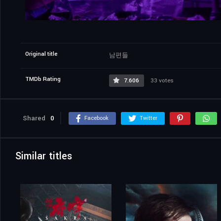
Original title
남편들
TMDb Rating
7.606
33 votes
Shared
0
Facebook
Twitter
Similar titles