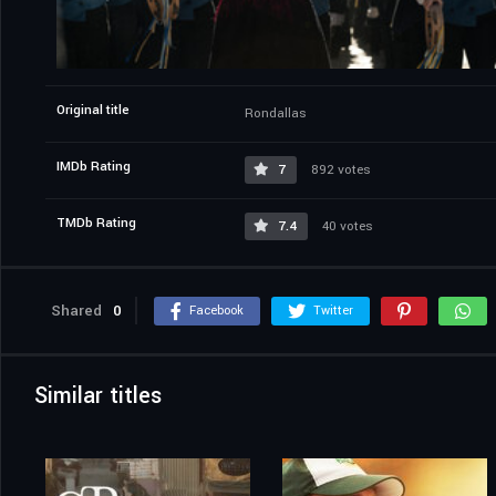
Original title
Rondallas
IMDb Rating
7
892 votes
TMDb Rating
7.4
40 votes
Shared
0
Facebook
Twitter
Similar titles