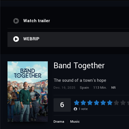
Watch trailer
WEBRIP
Band Together
The sound of a town's hope
Dec. 16, 2025
Spain
113 Min.
NR
6
1
vote
Drama
Music