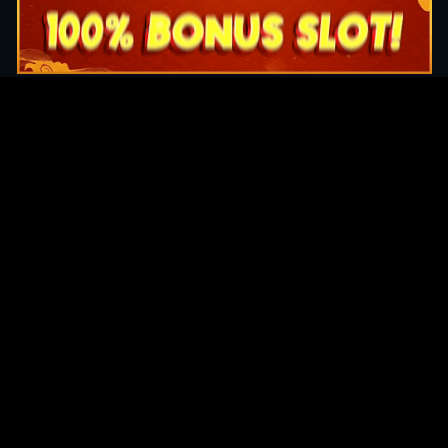
Original Series
Cate
Apple TV+
Acti
Amazon
Adve
Disney+
Ani
HBO
Com
Netflix
Dra
The CW
Horr