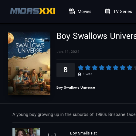
Movies
TV Series
Boy Swallows Univer
Jan. 11, 2024
8
1
vote
Boy Swallows Universe
A young boy growing up in the suburbs of 1980s Brisbane faces 
Boy Smells Rat
1 - 1